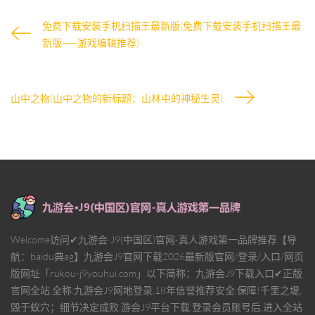
免费下载安装手机扫描王最新版(免费下载安装手机扫描王最
新版——游戏编辑推荐)
山中之物(山中之物的新标题：山林中的神秘生灵)
Welcome访问✔九游会·J9(中国区)官网-真人游戏第一品牌推荐【导
航：baidu典ag】九游会J9官网下载2026最新版官网/登录/入口/网页
版网址「rukou-j9youhui.com」以下简称：九游会J9下载入口✔正版
官网全站,全称:九游会J9网地登录,18年信誉推荐安全.保障!千里之堤,
毁于蚁穴；细节决定成败.游会J9平台下载,登录会员账号后,进入全站