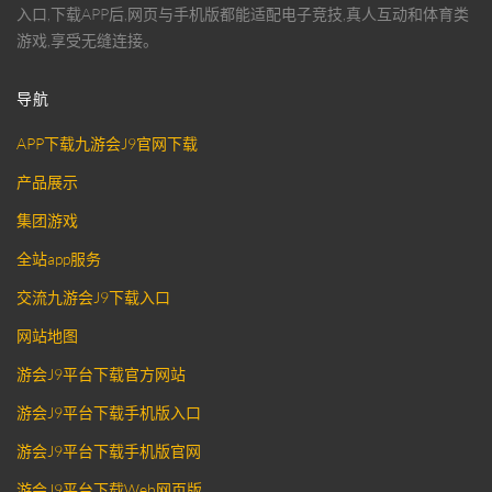
入口,下载APP后,网页与手机版都能适配电子竞技,真人互动和体育类
游戏,享受无缝连接。
导航
APP下载九游会J9官网下载
产品展示
集团游戏
全站app服务
交流九游会J9下载入口
网站地图
游会J9平台下载官方网站
游会J9平台下载手机版入口
游会J9平台下载手机版官网
游会J9平台下载Web网页版