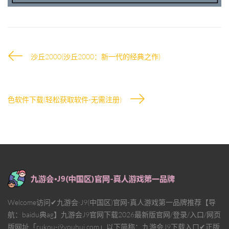
沙丘2000(沙丘2000：新一代的经典之作)
色软件下载(轻松获取软件-无需注册)
Welcome访问✔九游会·J9(中国区)官网-真人游戏第一品牌推荐【导
航：baidu典ag】九游会J9官网下载2026最新版官网/登录/入口/网页
版网址「rukou-j9youhui.com」以下简称：九游会J9下载入口✔正版