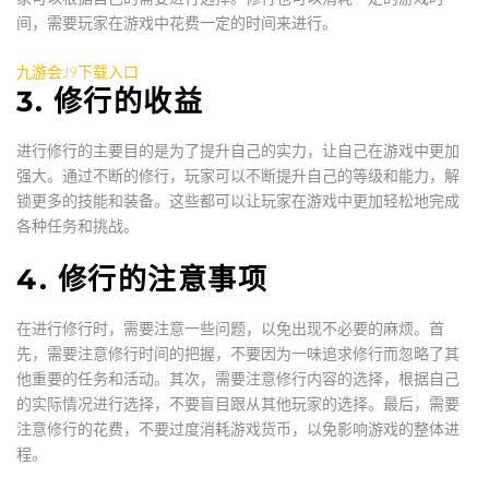
间，需要玩家在游戏中花费一定的时间来进行。
九游会J9下载入口
3. 修行的收益
进行修行的主要目的是为了提升自己的实力，让自己在游戏中更加
强大。通过不断的修行，玩家可以不断提升自己的等级和能力，解
锁更多的技能和装备。这些都可以让玩家在游戏中更加轻松地完成
各种任务和挑战。
4. 修行的注意事项
在进行修行时，需要注意一些问题，以免出现不必要的麻烦。首
先，需要注意修行时间的把握，不要因为一味追求修行而忽略了其
他重要的任务和活动。其次，需要注意修行内容的选择，根据自己
的实际情况进行选择，不要盲目跟从其他玩家的选择。最后，需要
注意修行的花费，不要过度消耗游戏货币，以免影响游戏的整体进
程。