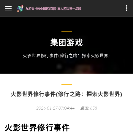
集团游戏
火影世界修行事件(修行之路：探索火影世界)
火影世界修行事件(修行之路：探索火影世界)
2026-01-27 07:04:44
点击: 658
火影世界修行事件