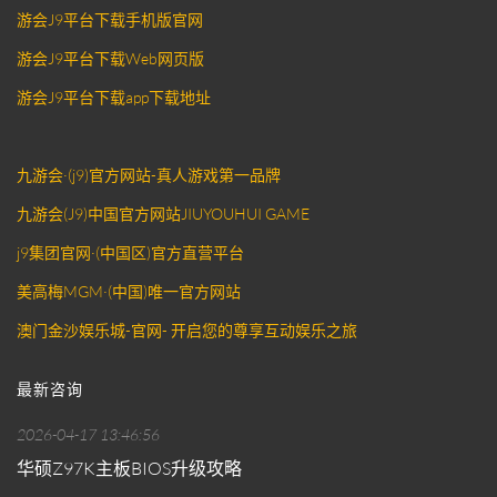
游会J9平台下载手机版官网
游会J9平台下载Web网页版
游会J9平台下载app下载地址
九游会·(j9)官方网站-真人游戏第一品牌
九游会(J9)中国官方网站JIUYOUHUI GAME
j9集团官网·(中国区)官方直营平台
美高梅MGM·(中国)唯一官方网站
澳门金沙娱乐城-官网- 开启您的尊享互动娱乐之旅
最新咨询
2026-04-17 13:46:56
华硕Z97K主板BIOS升级攻略